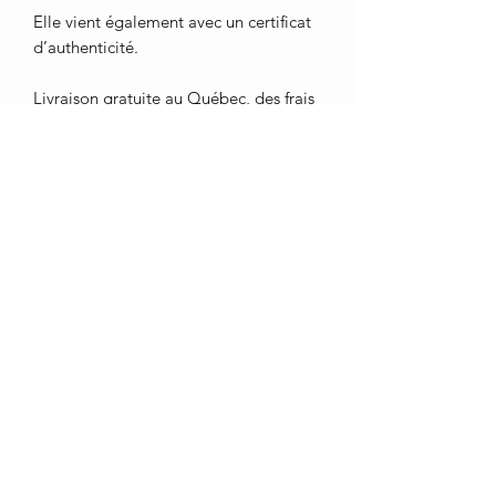
Elle vient également avec un certificat
d’authenticité.
Livraison gratuite au Québec, des frais
peuvent s’appliquer à l’extérieur de
cette zone.
Merci de démontrer de l'intérêt pour
mon art. <3
ebienvenue1317@hotmail.com
St-Pie, Québec