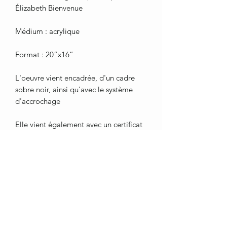
Élizabeth Bienvenue
Médium : acrylique
Format : 20”x16”
L'oeuvre vient encadrée, d'un cadre
sobre noir, ainsi qu'avec le système
d'accrochage
Elle vient également avec un certificat
d’authenticité.
Livraison gratuite au Québec, des frais
peuvent s’appliquer à l’extérieur de
cette zone.
Merci de démontrer de l'intérêt pour
mon art. <3