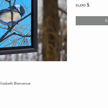
Prix
0,00 $
R
Élizabeth Bienvenue