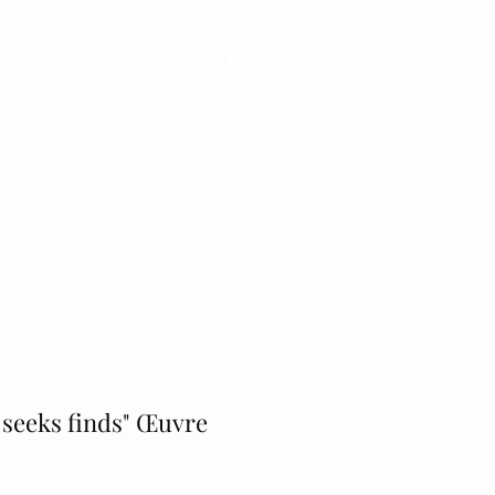
ginales
Commandes
Plus
 seeks finds" Œuvre