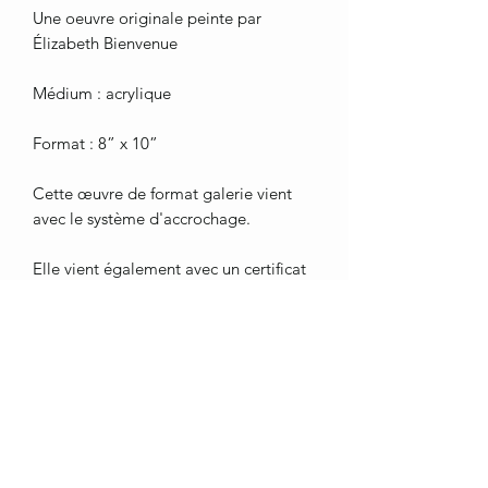
Une oeuvre originale peinte par
Élizabeth Bienvenue
Médium : acrylique
Format : 8” x 10”
Cette œuvre de format galerie vient
avec le système d'accrochage.
Elle vient également avec un certificat
d’authenticité.
Livraison gratuite au Québec, des frais
peuvent s’appliquer à l’extérieur de
cette zone.
Merci de démontrer de l'intérêt pour
mon art. <3